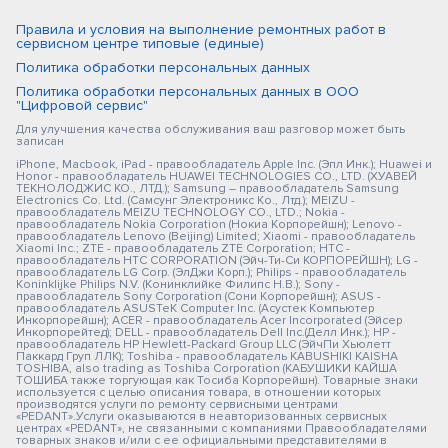
Правила и условия на выполнение ремонтных работ в
сервисном центре типовые (единые)
Политика обработки персональных данных
Политика обработки персональных данных в ООО
"Цифровой сервис"
Для улучшения качества обслуживания ваш разговор может быть
записан
iPhone, Macbook, iPad - правообладатель Apple Inc. (Эпл Инк.); Huawei и
Honor - правообладатель HUAWEI TECHNOLOGIES CO., LTD. (ХУАВЕЙ
ТЕКНОЛОДЖИС КО., ЛТД.); Samsung – правообладатель Samsung
Electronics Co. Ltd. (Самсунг Электроникс Ко., Лтд.); MEIZU -
правообладатель MEIZU TECHNOLOGY CO., LTD.; Nokia -
правообладатель Nokia Corporation (Нокиа Корпорейшн); Lenovo -
правообладатель Lenovo (Beijing) Limited; Xiaomi - правообладатель
Xiaomi Inc.; ZTE - правообладатель ZTE Corporation; HTC -
правообладатель HTC CORPORATION (Эйч-Ти-Си КОРПОРЕЙШН); LG -
правообладатель LG Corp. (ЭлДжи Корп.); Philips - правообладатель
Koninklijke Philips N.V. (Конинклийке Филипс Н.В.); Sony -
правообладатель Sony Corporation (Сони Корпорейшн); ASUS -
правообладатель ASUSTeK Computer Inc. (Асустек Компьютер
Инкорпорейшн); ACER - правообладатель Acer Incorporated (Эйсер
Инкорпорейтед); DELL - правообладатель Dell Inc.(Делл Инк.); HP -
правообладатель HP Hewlett-Packard Group LLC (ЭйчПи Хьюлетт
Паккард Груп ЛЛК); Toshiba - правообладатель KABUSHIKI KAISHA
TOSHIBA, also trading as Toshiba Corporation (КАБУШИКИ КАЙША
ТОШИБА также торгующая как Тосиба Корпорейшн). Товарные знаки
используется с целью описания товара, в отношении которых
производятся услуги по ремонту сервисными центрами
«PEDANT».Услуги оказываются в неавторизованных сервисных
центрах «PEDANT», не связанными с компаниями Правообладателями
товарных знаков и/или с ее официальными представителями в