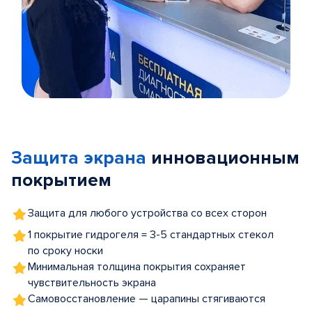
Item
1
of
Защита экрана
инновационным
5
покрытием
Защита для любого устройства со всех сторон
1 покрытие гидрогеля = 3-5 стандартных стекол
по сроку носки
Минимальная толщина покрытия сохраняет
чувствительность экрана
Самовосстановление — царапины стягиваются