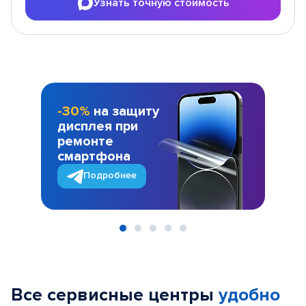
Узнать точную стоимость
-30%
на защиту
дисплея при
ремонте
смартфона
Подробнее
Item
1
of
Все сервисные центры
удобно
5