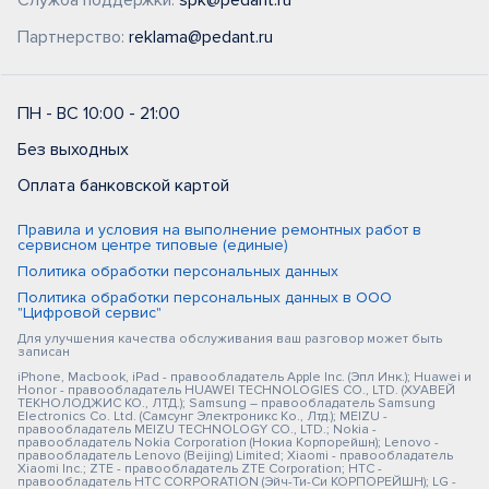
Служба поддержки:
spk@pedant.ru
Партнерство:
reklama@pedant.ru
ПН - ВС 10:00 - 21:00
Без выходных
Оплата банковской картой
Правила и условия на выполнение ремонтных работ в
сервисном центре типовые (единые)
Политика обработки персональных данных
Политика обработки персональных данных в ООО
"Цифровой сервис"
Для улучшения качества обслуживания ваш разговор может быть
записан
iPhone, Macbook, iPad - правообладатель Apple Inc. (Эпл Инк.); Huawei и
Honor - правообладатель HUAWEI TECHNOLOGIES CO., LTD. (ХУАВЕЙ
ТЕКНОЛОДЖИС КО., ЛТД.); Samsung – правообладатель Samsung
Electronics Co. Ltd. (Самсунг Электроникс Ко., Лтд.); MEIZU -
правообладатель MEIZU TECHNOLOGY CO., LTD.; Nokia -
правообладатель Nokia Corporation (Нокиа Корпорейшн); Lenovo -
правообладатель Lenovo (Beijing) Limited; Xiaomi - правообладатель
Xiaomi Inc.; ZTE - правообладатель ZTE Corporation; HTC -
правообладатель HTC CORPORATION (Эйч-Ти-Си КОРПОРЕЙШН); LG -