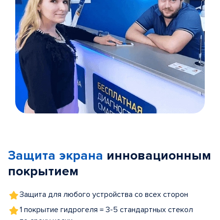
Item
1
of
Защита экрана
инновационным
5
покрытием
Защита для любого устройства со всех сторон
1 покрытие гидрогеля = 3-5 стандартных стекол