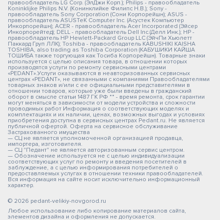
правообладатель LG Corp. (ЭлДжи Корп.); Philips - правообладатель
Koninklijke Philips N.V. (Конинклийке Филипс Н.В.); Sony -
правообладатель Sony Corporation (Сони Корпорейшн); ASUS -
правообладатель ASUSTeK Computer Inc. (Асустек Компьютер
Инкорпорейшн); ACER - правообладатель Acer Incorporated (Эйсер
Инкорпорейтед); DELL - правообладатель Dell Inc.(Делл Инк.); HP -
правообладатель HP Hewlett-Packard Group LLC (ЭйчПи Хьюлетт
Паккард Груп ЛЛК); Toshiba - правообладатель KABUSHIKI KAISHA
TOSHIBA, also trading as Toshiba Corporation (КАБУШИКИ КАЙША
ТОШИБА также торгующая как Тосиба Корпорейшн). Товарные знаки
используется с целью описания товара, в отношении которых
производятся услуги по ремонту сервисными центрами
«PEDANT».Услуги оказываются в неавторизованных сервисных
центрах «PEDANT», не связанными с компаниями Правообладателями
товарных знаков и/или с ее официальными представителями в
отношении товаров, которые уже были введены в гражданский
оборот в смысле статьи 1487 ГК РФ ** - время ремонта, срок гарантии
могут меняться в зависимости от модели устройства и сложности
проводимых работ Информация о соответствующих моделях и
комплектациях и их наличии, ценах, возможных выгодах и условиях
приобретения доступна в сервисных центрах Pedant.ru. Не является
публичной офертой. Оферта на сервисное обслуживание
Застрахованного имущества
— СЦ не является уполномоченной организацией продавца,
импортера, изготовителя.
— СЦ "Педант" не является авторизованным сервис центром.
— Обозначение используется не с целью индивидуализации
соответствующих услуг по ремонту и введения посетителей в
заблуждение, а с целью информирования потребителей о
предоставляемых услугах в отношении техники правообладателей.
Вся информация на сайте носит исключительно информационный
характер.
© 2026 pedant-velikiy-novgorod.ru
Любое использование либо копирование материалов сайта,
элементов дизайна и оформления не допускается.