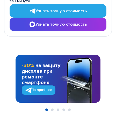
за 1 минуту
Узнать точную стоимость
Узнать точную стоимость
-30%
на защиту
дисплея при
ремонте
смартфона
Подробнее
Item