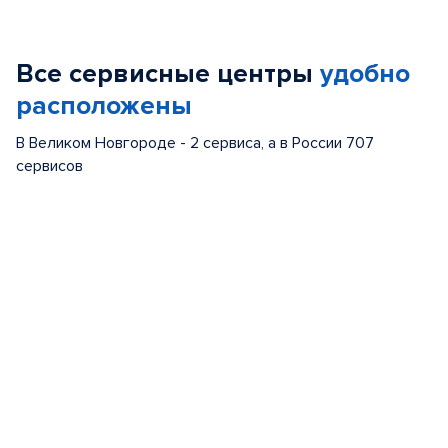
1
of
Все сервисные центры
удобно
5
расположены
В Великом Новгороде - 2 сервиса, а в России 707
сервисов