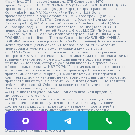
Xiaomi Inc.; ZTE - правообладатель ZTE Corporation; HTC -
правообладатель HTC CORPORATION (Эйч-Ти-Си КОРПОРЕЙШН); LG -
правообладатель LG Corp. (ЭлДжи Корп.); Philips - правообладатель
Koninklijke Philips N.V. (Конинклийке Филипс Н.В.); Sony -
правообладатель Sony Corporation (Сони Корпорейшн); ASUS -
правообладатель ASUSTeK Computer Inc. (Асустек Компьютер
Инкорпорейшн); ACER - правообладатель Acer Incorporated (Эйсер
Инкорпорейтед); DELL - правообладатель Dell Inc.(Делл Инк.); HP -
правообладатель HP Hewlett-Packard Group LLC (ЭйчПи Хьюлетт
Паккард Груп ЛЛК); Toshiba - правообладатель KABUSHIKI KAISHA
TOSHIBA, also trading as Toshiba Corporation (КАБУШИКИ КАЙША
ТОШИБА также торгующая как Тосиба Корпорейшн). Товарные знаки
используется с целью описания товара, в отношении которых
производятся услуги по ремонту сервисными центрами
«PEDANT».Услуги оказываются в неавторизованных сервисных
центрах «PEDANT», не связанными с компаниями Правообладателями
товарных знаков и/или с ее официальными представителями в
отношении товаров, которые уже были введены в гражданский
оборот в смысле статьи 1487 ГК РФ ** - время ремонта, срок гарантии
могут меняться в зависимости от модели устройства и сложности
проводимых работ Информация о соответствующих моделях и
комплектациях и их наличии, ценах, возможных выгодах и условиях
приобретения доступна в сервисных центрах Pedant.ru. Не является
публичной офертой. Оферта на сервисное обслуживание
Застрахованного имущества
— СЦ не является уполномоченной организацией продавца,
импортера, изготовителя.
— СЦ "Педант" не является авторизованным сервис центром.
— Обозначение используется не с целью индивидуализации
соответствующих услуг по ремонту и введения посетителей в
заблуждение, а с целью информирования потребителей о
предоставляемых услугах в отношении техники правообладателей.
Вся информация на сайте носит исключительно информационный
характер.
© 2026 pedant-velikiy-novgorod.ru