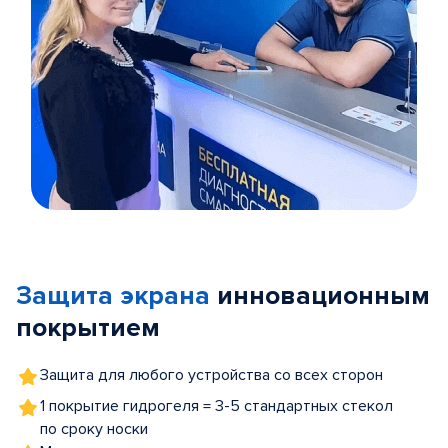
Item
1
of
Защита экрана
инновационным
5
покрытием
Защита для любого устройства со всех сторон
1 покрытие гидрогеля = 3-5 стандартных стекол
по сроку носки