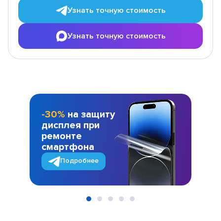
Узнать точную стоимость
Узнать точную стоимость
-30%
на защиту
дисплея при
ремонте
смартфона
Подробнее
Item