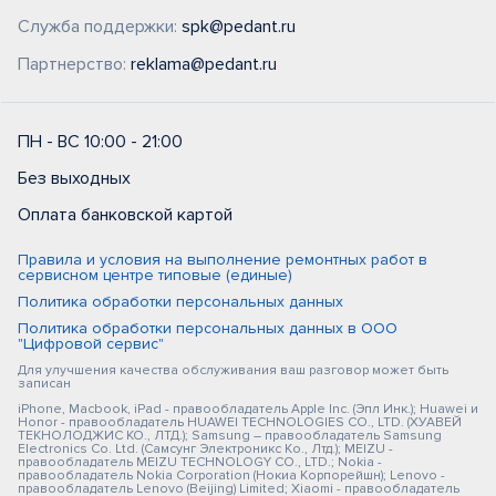
Служба поддержки:
spk@pedant.ru
Партнерство:
reklama@pedant.ru
ПН - ВС 10:00 - 21:00
Без выходных
Оплата банковской картой
Правила и условия на выполнение ремонтных работ в
сервисном центре типовые (единые)
Политика обработки персональных данных
Политика обработки персональных данных в ООО
"Цифровой сервис"
Для улучшения качества обслуживания ваш разговор может быть
записан
iPhone, Macbook, iPad - правообладатель Apple Inc. (Эпл Инк.); Huawei и
Honor - правообладатель HUAWEI TECHNOLOGIES CO., LTD. (ХУАВЕЙ
ТЕКНОЛОДЖИС КО., ЛТД.); Samsung – правообладатель Samsung
Electronics Co. Ltd. (Самсунг Электроникс Ко., Лтд.); MEIZU -
правообладатель MEIZU TECHNOLOGY CO., LTD.; Nokia -
правообладатель Nokia Corporation (Нокиа Корпорейшн); Lenovo -
правообладатель Lenovo (Beijing) Limited; Xiaomi - правообладатель