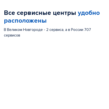
1
of
Все сервисные центры
удобно
5
расположены
В Великом Новгороде - 2 сервиса, а в России 707
сервисов