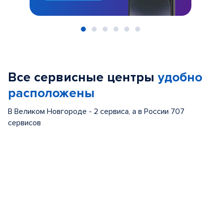
Item
1
of
Все сервисные центры
удобно
6
расположены
В Великом Новгороде - 2 сервиса, а в России 707
сервисов