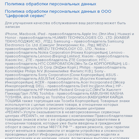
Политика обработки персональных данных
Политика обработки персональных данных в ООО
"Цифровой сервис"
Для улучшения качества обслуживания ваш разговор может быть
записан
iPhone, Macbook, iPad - правообладатель Apple Inc. (Эпл Инк.); Huawei и
Honor - правообладатель HUAWEI TECHNOLOGIES CO., LTD. (ХУАВЕЙ
ТЕКНОЛОДЖИС КО., ЛТД.); Samsung – правообладатель Samsung
Electronics Co. Ltd. (Самсунг Электроникс Ко., Лтд.); MEIZU -
правообладатель MEIZU TECHNOLOGY CO., LTD.; Nokia -
правообладатель Nokia Corporation (Нокиа Корпорейшн); Lenovo -
правообладатель Lenovo (Beijing) Limited; Xiaomi - правообладатель
Xiaomi Inc.; ZTE - правообладатель ZTE Corporation; HTC -
правообладатель HTC CORPORATION (Эйч-Ти-Си КОРПОРЕЙШН); LG -
правообладатель LG Corp. (ЭлДжи Корп.); Philips - правообладатель
Koninklijke Philips N.V. (Конинклийке Филипс Н.В.); Sony -
правообладатель Sony Corporation (Сони Корпорейшн); ASUS -
правообладатель ASUSTeK Computer Inc. (Асустек Компьютер
Инкорпорейшн); ACER - правообладатель Acer Incorporated (Эйсер
Инкорпорейтед); DELL - правообладатель Dell Inc.(Делл Инк.); HP -
правообладатель HP Hewlett-Packard Group LLC (ЭйчПи Хьюлетт
Паккард Груп ЛЛК); Toshiba - правообладатель KABUSHIKI KAISHA
TOSHIBA, also trading as Toshiba Corporation (КАБУШИКИ КАЙША
ТОШИБА также торгующая как Тосиба Корпорейшн). Товарные знаки
используется с целью описания товара, в отношении которых
производятся услуги по ремонту сервисными центрами
«PEDANT».Услуги оказываются в неавторизованных сервисных
центрах «PEDANT», не связанными с компаниями Правообладателями
товарных знаков и/или с ее официальными представителями в
отношении товаров, которые уже были введены в гражданский
оборот в смысле статьи 1487 ГК РФ ** - время ремонта, срок гарантии
могут меняться в зависимости от модели устройства и сложности
проводимых работ Информация о соответствующих моделях и
комплектациях и их наличии, ценах, возможных выгодах и условиях