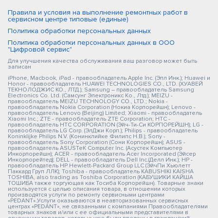
Правила и условия на выполнение ремонтных работ в
сервисном центре типовые (единые)
Политика обработки персональных данных
Политика обработки персональных данных в ООО
"Цифровой сервис"
Для улучшения качества обслуживания ваш разговор может быть
записан
iPhone, Macbook, iPad - правообладатель Apple Inc. (Эпл Инк.); Huawei и
Honor - правообладатель HUAWEI TECHNOLOGIES CO., LTD. (ХУАВЕЙ
ТЕКНОЛОДЖИС КО., ЛТД.); Samsung – правообладатель Samsung
Electronics Co. Ltd. (Самсунг Электроникс Ко., Лтд.); MEIZU -
правообладатель MEIZU TECHNOLOGY CO., LTD.; Nokia -
правообладатель Nokia Corporation (Нокиа Корпорейшн); Lenovo -
правообладатель Lenovo (Beijing) Limited; Xiaomi - правообладатель
Xiaomi Inc.; ZTE - правообладатель ZTE Corporation; HTC -
правообладатель HTC CORPORATION (Эйч-Ти-Си КОРПОРЕЙШН); LG -
правообладатель LG Corp. (ЭлДжи Корп.); Philips - правообладатель
Koninklijke Philips N.V. (Конинклийке Филипс Н.В.); Sony -
правообладатель Sony Corporation (Сони Корпорейшн); ASUS -
правообладатель ASUSTeK Computer Inc. (Асустек Компьютер
Инкорпорейшн); ACER - правообладатель Acer Incorporated (Эйсер
Инкорпорейтед); DELL - правообладатель Dell Inc.(Делл Инк.); HP -
правообладатель HP Hewlett-Packard Group LLC (ЭйчПи Хьюлетт
Паккард Груп ЛЛК); Toshiba - правообладатель KABUSHIKI KAISHA
TOSHIBA, also trading as Toshiba Corporation (КАБУШИКИ КАЙША
ТОШИБА также торгующая как Тосиба Корпорейшн). Товарные знаки
используется с целью описания товара, в отношении которых
производятся услуги по ремонту сервисными центрами
«PEDANT».Услуги оказываются в неавторизованных сервисных
центрах «PEDANT», не связанными с компаниями Правообладателями
товарных знаков и/или с ее официальными представителями в