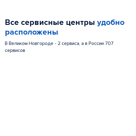
1
of
Все сервисные центры
удобно
5
расположены
В Великом Новгороде - 2 сервиса, а в России 707
сервисов