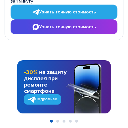
за 1 минуту
Узнать точную стоимость
Узнать точную стоимость
-30%
на защиту
дисплея при
ремонте
смартфона
Подробнее
Item