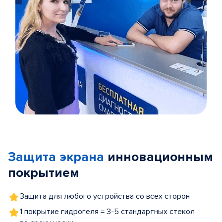
Item
1
of
Защита экрана
инновационным
5
покрытием
Защита для любого устройства со всех сторон
1 покрытие гидрогеля = 3-5 стандартных стекол