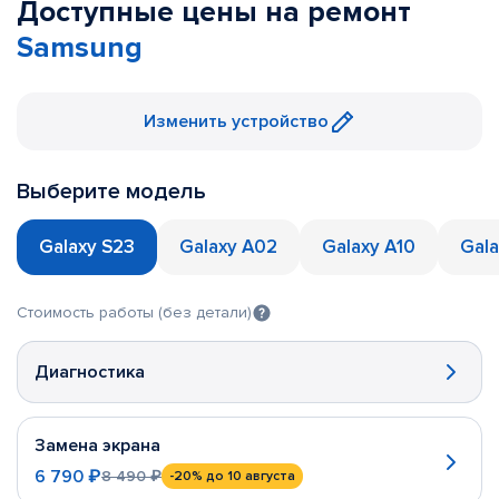
Доступные цены на ремонт
Samsung
Изменить устройство
Выберите модель
Galaxy S23
Galaxy A02
Galaxy A10
Gala
Стоимость работы (без детали)
Диагностика
Замена экрана
6 790 ₽
8 490 ₽
-20%
до 10 августа