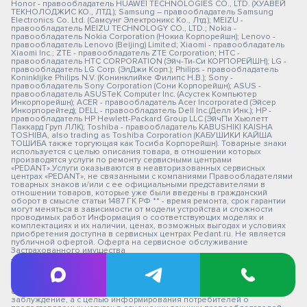
Honor - правообладатель HUAWEI TECHNOLOGIES CO., LTD. (ХУАВЕЙ
ТЕКНОЛОДЖИС КО., ЛТД.); Samsung – правообладатель Samsung
Electronics Co. Ltd. (Самсунг Электроникс Ко., Лтд.); MEIZU -
правообладатель MEIZU TECHNOLOGY CO., LTD.; Nokia -
правообладатель Nokia Corporation (Нокиа Корпорейшн); Lenovo -
правообладатель Lenovo (Beijing) Limited; Xiaomi - правообладатель
Xiaomi Inc.; ZTE - правообладатель ZTE Corporation; HTC -
правообладатель HTC CORPORATION (Эйч-Ти-Си КОРПОРЕЙШН); LG -
правообладатель LG Corp. (ЭлДжи Корп.); Philips - правообладатель
Koninklijke Philips N.V. (Конинклийке Филипс Н.В.); Sony -
правообладатель Sony Corporation (Сони Корпорейшн); ASUS -
правообладатель ASUSTeK Computer Inc. (Асустек Компьютер
Инкорпорейшн); ACER - правообладатель Acer Incorporated (Эйсер
Инкорпорейтед); DELL - правообладатель Dell Inc.(Делл Инк.); HP -
правообладатель HP Hewlett-Packard Group LLC (ЭйчПи Хьюлетт
Паккард Груп ЛЛК); Toshiba - правообладатель KABUSHIKI KAISHA
TOSHIBA, also trading as Toshiba Corporation (КАБУШИКИ КАЙША
ТОШИБА также торгующая как Тосиба Корпорейшн). Товарные знаки
используется с целью описания товара, в отношении которых
производятся услуги по ремонту сервисными центрами
«PEDANT».Услуги оказываются в неавторизованных сервисных
центрах «PEDANT», не связанными с компаниями Правообладателями
товарных знаков и/или с ее официальными представителями в
отношении товаров, которые уже были введены в гражданский
оборот в смысле статьи 1487 ГК РФ ** - время ремонта, срок гарантии
могут меняться в зависимости от модели устройства и сложности
проводимых работ Информация о соответствующих моделях и
комплектациях и их наличии, ценах, возможных выгодах и условиях
приобретения доступна в сервисных центрах Pedant.ru. Не является
публичной офертой. Оферта на сервисное обслуживание
Застрахованного имущества
— СЦ не является уполномоченной организацией продавца,
импортера, изготовителя.
— СЦ "Педант" не является авторизованным сервис центром.
— Обозначение используется не с целью индивидуализации
соответствующих услуг по ремонту и введения посетителей в
заблуждение, а с целью информирования потребителей о