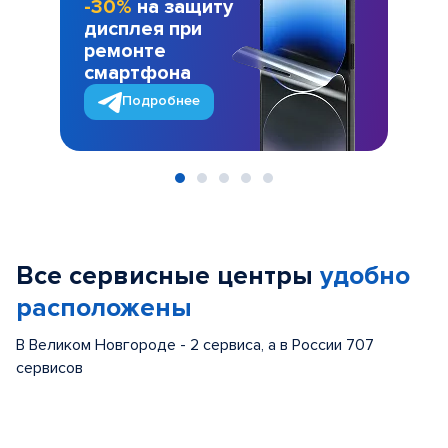
-30%
на защиту
дисплея при
ремонте
смартфона
Подробнее
Item
1
of
Все сервисные центры
удобно
5
расположены
В Великом Новгороде - 2 сервиса, а в России 707
сервисов