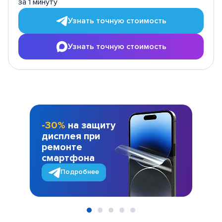
за 1 минуту
Узнать точную стоимость
Узнать точную стоимость
-30%
на защиту
дисплея при
ремонте
смартфона
Подробнее
Item