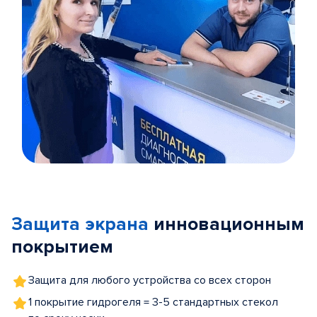
Item
1
of
Защита экрана
инновационным
5
покрытием
Защита для любого устройства со всех сторон
1 покрытие гидрогеля = 3-5 стандартных стекол