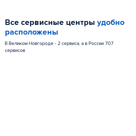
1
of
Все сервисные центры
удобно
5
расположены
В Великом Новгороде - 2 сервиса, а в России 707
сервисов