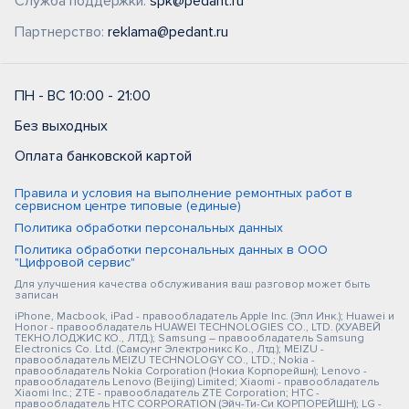
Служба поддержки:
spk@pedant.ru
Партнерство:
reklama@pedant.ru
ПН - ВС 10:00 - 21:00
Без выходных
Оплата банковской картой
Правила и условия на выполнение ремонтных работ в
сервисном центре типовые (единые)
Политика обработки персональных данных
Политика обработки персональных данных в ООО
"Цифровой сервис"
Для улучшения качества обслуживания ваш разговор может быть
записан
iPhone, Macbook, iPad - правообладатель Apple Inc. (Эпл Инк.); Huawei и
Honor - правообладатель HUAWEI TECHNOLOGIES CO., LTD. (ХУАВЕЙ
ТЕКНОЛОДЖИС КО., ЛТД.); Samsung – правообладатель Samsung
Electronics Co. Ltd. (Самсунг Электроникс Ко., Лтд.); MEIZU -
правообладатель MEIZU TECHNOLOGY CO., LTD.; Nokia -
правообладатель Nokia Corporation (Нокиа Корпорейшн); Lenovo -
правообладатель Lenovo (Beijing) Limited; Xiaomi - правообладатель
Xiaomi Inc.; ZTE - правообладатель ZTE Corporation; HTC -
правообладатель HTC CORPORATION (Эйч-Ти-Си КОРПОРЕЙШН); LG -