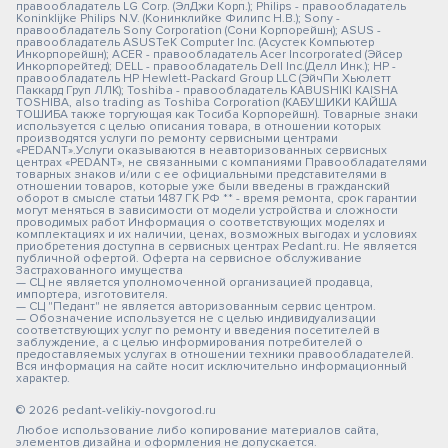
правообладатель LG Corp. (ЭлДжи Корп.); Philips - правообладатель
Koninklijke Philips N.V. (Конинклийке Филипс Н.В.); Sony -
правообладатель Sony Corporation (Сони Корпорейшн); ASUS -
правообладатель ASUSTeK Computer Inc. (Асустек Компьютер
Инкорпорейшн); ACER - правообладатель Acer Incorporated (Эйсер
Инкорпорейтед); DELL - правообладатель Dell Inc.(Делл Инк.); HP -
правообладатель HP Hewlett-Packard Group LLC (ЭйчПи Хьюлетт
Паккард Груп ЛЛК); Toshiba - правообладатель KABUSHIKI KAISHA
TOSHIBA, also trading as Toshiba Corporation (КАБУШИКИ КАЙША
ТОШИБА также торгующая как Тосиба Корпорейшн). Товарные знаки
используется с целью описания товара, в отношении которых
производятся услуги по ремонту сервисными центрами
«PEDANT».Услуги оказываются в неавторизованных сервисных
центрах «PEDANT», не связанными с компаниями Правообладателями
товарных знаков и/или с ее официальными представителями в
отношении товаров, которые уже были введены в гражданский
оборот в смысле статьи 1487 ГК РФ ** - время ремонта, срок гарантии
могут меняться в зависимости от модели устройства и сложности
проводимых работ Информация о соответствующих моделях и
комплектациях и их наличии, ценах, возможных выгодах и условиях
приобретения доступна в сервисных центрах Pedant.ru. Не является
публичной офертой. Оферта на сервисное обслуживание
Застрахованного имущества
— СЦ не является уполномоченной организацией продавца,
импортера, изготовителя.
— СЦ "Педант" не является авторизованным сервис центром.
— Обозначение используется не с целью индивидуализации
соответствующих услуг по ремонту и введения посетителей в
заблуждение, а с целью информирования потребителей о
предоставляемых услугах в отношении техники правообладателей.
Вся информация на сайте носит исключительно информационный
характер.
© 2026 pedant-velikiy-novgorod.ru
Любое использование либо копирование материалов сайта,
элементов дизайна и оформления не допускается.