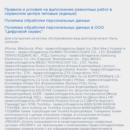
Правила и условия на выполнение ремонтных работ в
сервисном центре типовые (единые)
Политика обработки персональных данных
Политика обработки персональных данных в ООО
"Цифровой сервис"
Для улучшения качества обслуживания ваш разговор может быть
записан
iPhone, Macbook, iPad - правообладатель Apple Inc. (Эпл Инк.); Huawei и
Honor - правообладатель HUAWEI TECHNOLOGIES CO., LTD. (ХУАВЕЙ
ТЕКНОЛОДЖИС КО., ЛТД.); Samsung – правообладатель Samsung
Electronics Co. Ltd. (Самсунг Электроникс Ко., Лтд.); MEIZU -
правообладатель MEIZU TECHNOLOGY CO., LTD.; Nokia -
правообладатель Nokia Corporation (Нокиа Корпорейшн); Lenovo -
правообладатель Lenovo (Beijing) Limited; Xiaomi - правообладатель
Xiaomi Inc.; ZTE - правообладатель ZTE Corporation; HTC -
правообладатель HTC CORPORATION (Эйч-Ти-Си КОРПОРЕЙШН); LG -
правообладатель LG Corp. (ЭлДжи Корп.); Philips - правообладатель
Koninklijke Philips N.V. (Конинклийке Филипс Н.В.); Sony -
правообладатель Sony Corporation (Сони Корпорейшн); ASUS -
правообладатель ASUSTeK Computer Inc. (Асустек Компьютер
Инкорпорейшн); ACER - правообладатель Acer Incorporated (Эйсер
Инкорпорейтед); DELL - правообладатель Dell Inc.(Делл Инк.); HP -
правообладатель HP Hewlett-Packard Group LLC (ЭйчПи Хьюлетт
Паккард Груп ЛЛК); Toshiba - правообладатель KABUSHIKI KAISHA
TOSHIBA, also trading as Toshiba Corporation (КАБУШИКИ КАЙША
ТОШИБА также торгующая как Тосиба Корпорейшн). Товарные знаки
используется с целью описания товара, в отношении которых
производятся услуги по ремонту сервисными центрами
«PEDANT».Услуги оказываются в неавторизованных сервисных
центрах «PEDANT», не связанными с компаниями Правообладателями
товарных знаков и/или с ее официальными представителями в