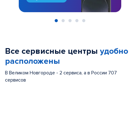
Item
1
of
Все сервисные центры
удобно
5
расположены
В Великом Новгороде - 2 сервиса, а в России 707
сервисов