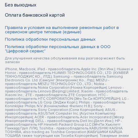
Без выходных
Оплата банковской картой
Правила и условия на выполнение ремонтных работ в
сервисном центре типовые (единые)
Политика обработки персональных данных
Политика обработки персональных данных в ООО
"Цифровой сервис"
Для улучшения качества обслуживания ваш разговор может быть
записан
iPhone, Macbook, iPad - правообладатель Apple Inc. (Эпл Инк.); Huawei и
Honor - правообладатель HUAWEI TECHNOLOGIES CO., LTD. (ХУАВЕЙ
ТЕКНОЛОДЖИС КО., ЛТД.); Samsung – правообладатель Samsung
Electronics Co. Ltd. (Самсунг Электроникс Ко., Лтд.); MEIZU -
правообладатель MEIZU TECHNOLOGY CO., LTD.; Nokia -
правообладатель Nokia Corporation (Нокиа Корпорейшн); Lenovo -
правообладатель Lenovo (Beijing) Limited; Xiaomi - правообладатель
Xiaomi Inc.; ZTE - правообладатель ZTE Corporation; HTC -
правообладатель HTC CORPORATION (Эйч-Ти-Си КОРПОРЕЙШН); LG -
правообладатель LG Corp. (ЭлДжи Корп.); Philips - правообладатель
Koninklijke Philips N.V. (Конинклийке Филипс Н.В.); Sony -
правообладатель Sony Corporation (Сони Корпорейшн); ASUS -
правообладатель ASUSTeK Computer Inc. (Асустек Компьютер
Инкорпорейшн); ACER - правообладатель Acer Incorporated (Эйсер
Инкорпорейтед); DELL - правообладатель Dell Inc.(Делл Инк.); HP -
правообладатель HP Hewlett-Packard Group LLC (ЭйчПи Хьюлетт
Паккард Груп ЛЛК); Toshiba - правообладатель KABUSHIKI KAISHA
TOSHIBA, also trading as Toshiba Corporation (КАБУШИКИ КАЙША
ТОШИБА также торгующая как Тосиба Корпорейшн). Товарные знаки