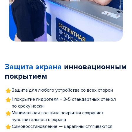
Item
1
of
Защита экрана
инновационным
5
покрытием
Защита для любого устройства со всех сторон
1 покрытие гидрогеля = 3-5 стандартных стекол
по сроку носки
Минимальная толщина покрытия сохраняет
чувствительность экрана
Самовосстановление — царапины стягиваются