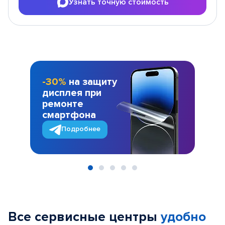
Узнать точную стоимость
-30%
на защиту
дисплея при
ремонте
смартфона
Подробнее
Item
1
of
Все сервисные центры
удобно
5