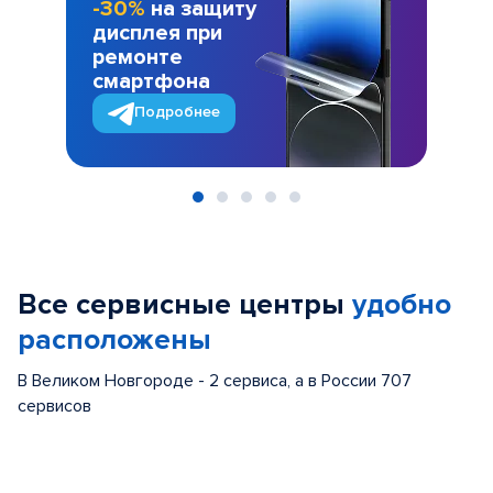
-30%
на защиту
дисплея при
ремонте
смартфона
Подробнее
Item
1
of
Все сервисные центры
удобно
5
расположены
В Великом Новгороде - 2 сервиса, а в России 707
сервисов