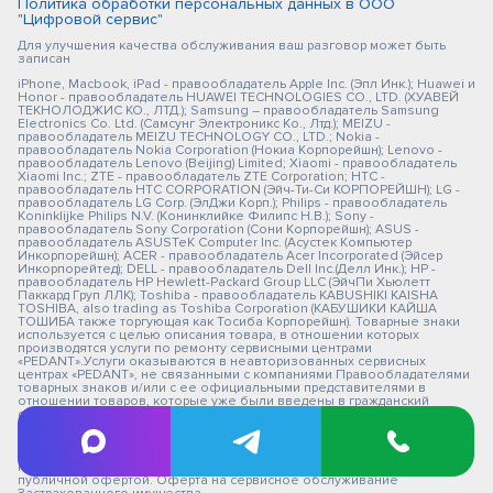
Политика обработки персональных данных в ООО
"Цифровой сервис"
Для улучшения качества обслуживания ваш разговор может быть
записан
iPhone, Macbook, iPad - правообладатель Apple Inc. (Эпл Инк.); Huawei и
Honor - правообладатель HUAWEI TECHNOLOGIES CO., LTD. (ХУАВЕЙ
ТЕКНОЛОДЖИС КО., ЛТД.); Samsung – правообладатель Samsung
Electronics Co. Ltd. (Самсунг Электроникс Ко., Лтд.); MEIZU -
правообладатель MEIZU TECHNOLOGY CO., LTD.; Nokia -
правообладатель Nokia Corporation (Нокиа Корпорейшн); Lenovo -
правообладатель Lenovo (Beijing) Limited; Xiaomi - правообладатель
Xiaomi Inc.; ZTE - правообладатель ZTE Corporation; HTC -
правообладатель HTC CORPORATION (Эйч-Ти-Си КОРПОРЕЙШН); LG -
правообладатель LG Corp. (ЭлДжи Корп.); Philips - правообладатель
Koninklijke Philips N.V. (Конинклийке Филипс Н.В.); Sony -
правообладатель Sony Corporation (Сони Корпорейшн); ASUS -
правообладатель ASUSTeK Computer Inc. (Асустек Компьютер
Инкорпорейшн); ACER - правообладатель Acer Incorporated (Эйсер
Инкорпорейтед); DELL - правообладатель Dell Inc.(Делл Инк.); HP -
правообладатель HP Hewlett-Packard Group LLC (ЭйчПи Хьюлетт
Паккард Груп ЛЛК); Toshiba - правообладатель KABUSHIKI KAISHA
TOSHIBA, also trading as Toshiba Corporation (КАБУШИКИ КАЙША
ТОШИБА также торгующая как Тосиба Корпорейшн). Товарные знаки
используется с целью описания товара, в отношении которых
производятся услуги по ремонту сервисными центрами
«PEDANT».Услуги оказываются в неавторизованных сервисных
центрах «PEDANT», не связанными с компаниями Правообладателями
товарных знаков и/или с ее официальными представителями в
отношении товаров, которые уже были введены в гражданский
оборот в смысле статьи 1487 ГК РФ ** - время ремонта, срок гарантии
могут меняться в зависимости от модели устройства и сложности
проводимых работ Информация о соответствующих моделях и
комплектациях и их наличии, ценах, возможных выгодах и условиях
приобретения доступна в сервисных центрах Pedant.ru. Не является
публичной офертой. Оферта на сервисное обслуживание