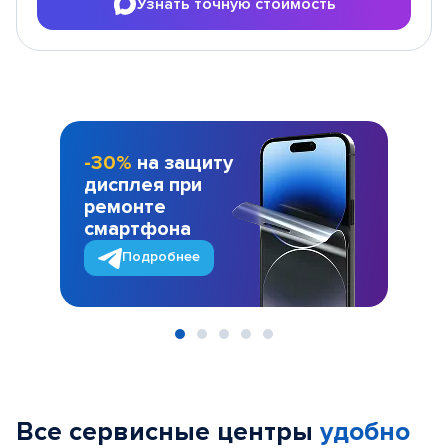
Узнать точную стоимость
-30%
на защиту
дисплея при
ремонте
смартфона
Подробнее
Item
1
of
Все сервисные центры
удобно
5