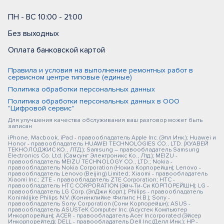
ПН - ВС 10:00 - 21:00
Без выходных
Оплата банковской картой
Правила и условия на выполнение ремонтных работ в
сервисном центре типовые (единые)
Политика обработки персональных данных
Политика обработки персональных данных в ООО
"Цифровой сервис"
Для улучшения качества обслуживания ваш разговор может быть
записан
iPhone, Macbook, iPad - правообладатель Apple Inc. (Эпл Инк.); Huawei и
Honor - правообладатель HUAWEI TECHNOLOGIES CO., LTD. (ХУАВЕЙ
ТЕКНОЛОДЖИС КО., ЛТД.); Samsung – правообладатель Samsung
Electronics Co. Ltd. (Самсунг Электроникс Ко., Лтд.); MEIZU -
правообладатель MEIZU TECHNOLOGY CO., LTD.; Nokia -
правообладатель Nokia Corporation (Нокиа Корпорейшн); Lenovo -
правообладатель Lenovo (Beijing) Limited; Xiaomi - правообладатель
Xiaomi Inc.; ZTE - правообладатель ZTE Corporation; HTC -
правообладатель HTC CORPORATION (Эйч-Ти-Си КОРПОРЕЙШН); LG -
правообладатель LG Corp. (ЭлДжи Корп.); Philips - правообладатель
Koninklijke Philips N.V. (Конинклийке Филипс Н.В.); Sony -
правообладатель Sony Corporation (Сони Корпорейшн); ASUS -
правообладатель ASUSTeK Computer Inc. (Асустек Компьютер
Инкорпорейшн); ACER - правообладатель Acer Incorporated (Эйсер
Инкорпорейтед); DELL - правообладатель Dell Inc.(Делл Инк.); HP -