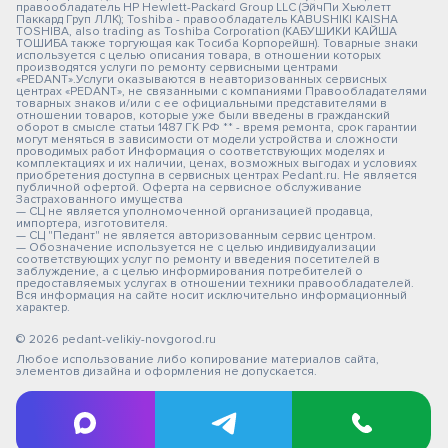
правообладатель HP Hewlett-Packard Group LLC (ЭйчПи Хьюлетт
Паккард Груп ЛЛК); Toshiba - правообладатель KABUSHIKI KAISHA
TOSHIBA, also trading as Toshiba Corporation (КАБУШИКИ КАЙША
ТОШИБА также торгующая как Тосиба Корпорейшн). Товарные знаки
используется с целью описания товара, в отношении которых
производятся услуги по ремонту сервисными центрами
«PEDANT».Услуги оказываются в неавторизованных сервисных
центрах «PEDANT», не связанными с компаниями Правообладателями
товарных знаков и/или с ее официальными представителями в
отношении товаров, которые уже были введены в гражданский
оборот в смысле статьи 1487 ГК РФ ** - время ремонта, срок гарантии
могут меняться в зависимости от модели устройства и сложности
проводимых работ Информация о соответствующих моделях и
комплектациях и их наличии, ценах, возможных выгодах и условиях
приобретения доступна в сервисных центрах Pedant.ru. Не является
публичной офертой. Оферта на сервисное обслуживание
Застрахованного имущества
— СЦ не является уполномоченной организацией продавца,
импортера, изготовителя.
— СЦ "Педант" не является авторизованным сервис центром.
— Обозначение используется не с целью индивидуализации
соответствующих услуг по ремонту и введения посетителей в
заблуждение, а с целью информирования потребителей о
предоставляемых услугах в отношении техники правообладателей.
Вся информация на сайте носит исключительно информационный
характер.
© 2026 pedant-velikiy-novgorod.ru
Любое использование либо копирование материалов сайта,
элементов дизайна и оформления не допускается.