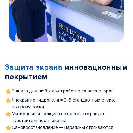
Item
1
of
Защита экрана
инновационным
5
покрытием
Защита для любого устройства со всех сторон
1 покрытие гидрогеля = 3-5 стандартных стекол
по сроку носки
Минимальная толщина покрытия сохраняет
чувствительность экрана
Самовосстановление — царапины стягиваются